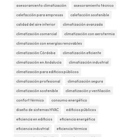
asesoramiento climatización
asesoramiento técnico
calefacción para empresas
calefacción sostenible
calidad del aire interior
climatización avanzada
climatización comercial
climatización con aerotermia
climatización con energías renovables
climatización Córdoba
climatización eficiente
climatización en Andalucía
climatización industrial
climatización para edificios públicos
climatización profesional
climatización segura
climatización sostenible
climatización y ventilación
confort térmico
consumo energético
diseño de sistemas HVAC
edificios públicos
eficiencia en edificios
eficiencia energética
eficiencia industrial
eficiencia térmica