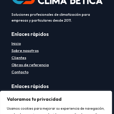
Soluciones profesionales de climatización para
empresas y particulares desde 2011.
Enlaces rápidos
Inicio
Sobre nosotros
Clientes
Obras de referencia
Contacto
Enlaces rápidos
Aviso legal
Valoramos tu privacidad
Política de privacidad
Usamos cookies para mejorar su experiencia de navegación,
Política de cookies