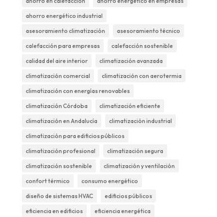
ahorro en calefacción
ahorro energético en empresas
ahorro energético industrial
asesoramiento climatización
asesoramiento técnico
calefacción para empresas
calefacción sostenible
calidad del aire interior
climatización avanzada
climatización comercial
climatización con aerotermia
climatización con energías renovables
climatización Córdoba
climatización eficiente
climatización en Andalucía
climatización industrial
climatización para edificios públicos
climatización profesional
climatización segura
climatización sostenible
climatización y ventilación
confort térmico
consumo energético
diseño de sistemas HVAC
edificios públicos
eficiencia en edificios
eficiencia energética