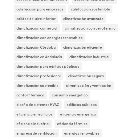
calefacción para empresas
calefacción sostenible
calidad del aire interior
climatización avanzada
climatización comercial
climatización con aerotermia
climatización con energías renovables
climatización Córdoba
climatización eficiente
climatización en Andalucía
climatización industrial
climatización para edificios públicos
climatización profesional
climatización segura
climatización sostenible
climatización y ventilación
confort térmico
consumo energético
diseño de sistemas HVAC
edificios públicos
eficiencia en edificios
eficiencia energética
eficiencia industrial
eficiencia térmica
empresa de ventilación
energías renovables