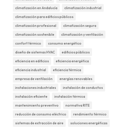
climatización en Andalucía
climatización industrial
climatización para edificios públicos
climatización profesional
climatización segura
climatización sostenible
climatización y ventilación
confort térmico
consumo energético
diseño de sistemas HVAC
edificios públicos
eficiencia en edificios
eficiencia energética
eficiencia industrial
eficiencia térmica
empresa de ventilación
energías renovables
instalaciones industriales
instalación de conductos
instalación eficiente
instalación térmica
mantenimiento preventivo
normativa RITE
reducción de consumo eléctrico
rendimiento térmico
sistemas de extracción de aire
soluciones energéticas