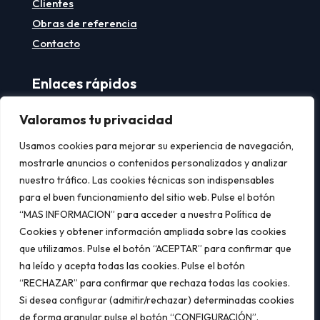
Clientes
Obras de referencia
Contacto
Enlaces rápidos
Aviso legal
Valoramos tu privacidad
Política de privacidad
Usamos cookies para mejorar su experiencia de navegación,
Política de cookies
mostrarle anuncios o contenidos personalizados y analizar
nuestro tráfico. Las cookies técnicas son indispensables
Contacto
para el buen funcionamiento del sitio web. Pulse el botón
“MAS INFORMACION” para acceder a nuestra Política de

C/ Isla de Tabarca, 6,
14011 CÓRDOBA
Cookies y obtener información ampliada sobre las cookies

957 32 57 00
que utilizamos. Pulse el botón “ACEPTAR” para confirmar que
ha leído y acepta todas las cookies. Pulse el botón

administracion@climabetica.com
“RECHAZAR” para confirmar que rechaza todas las cookies.
Si desea configurar (admitir/rechazar) determinadas cookies
de forma granular pulse el botón “CONFIGURACIÓN”.