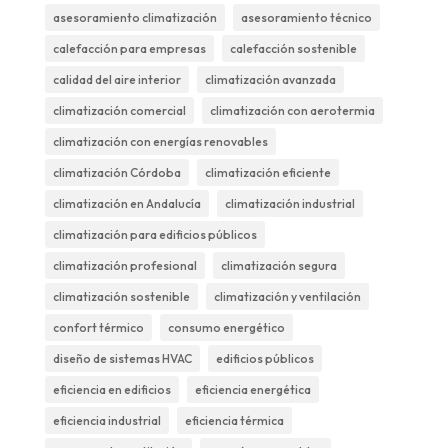
asesoramiento climatización
asesoramiento técnico
calefacción para empresas
calefacción sostenible
calidad del aire interior
climatización avanzada
climatización comercial
climatización con aerotermia
climatización con energías renovables
climatización Córdoba
climatización eficiente
climatización en Andalucía
climatización industrial
climatización para edificios públicos
climatización profesional
climatización segura
climatización sostenible
climatización y ventilación
confort térmico
consumo energético
diseño de sistemas HVAC
edificios públicos
eficiencia en edificios
eficiencia energética
eficiencia industrial
eficiencia térmica