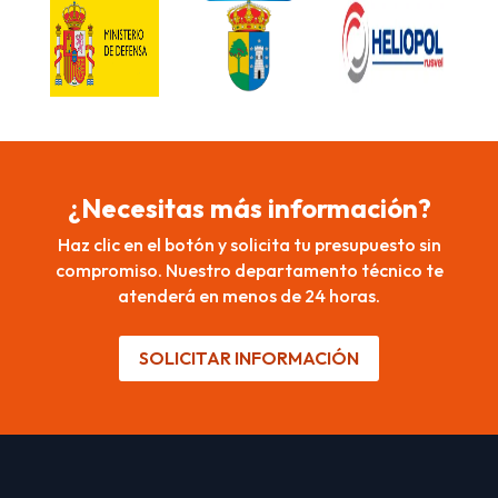
¿Necesitas más información?
Haz clic en el botón y solicita tu presupuesto sin
compromiso. Nuestro departamento técnico te
atenderá en menos de 24 horas.
SOLICITAR INFORMACIÓN