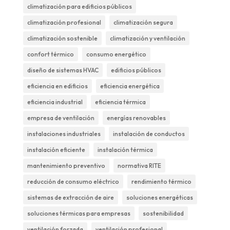
climatización para edificios públicos
climatización profesional
climatización segura
climatización sostenible
climatización y ventilación
confort térmico
consumo energético
diseño de sistemas HVAC
edificios públicos
eficiencia en edificios
eficiencia energética
eficiencia industrial
eficiencia térmica
empresa de ventilación
energías renovables
instalaciones industriales
instalación de conductos
instalación eficiente
instalación térmica
mantenimiento preventivo
normativa RITE
reducción de consumo eléctrico
rendimiento térmico
sistemas de extracción de aire
soluciones energéticas
soluciones térmicas para empresas
sostenibilidad
ventilación forzada
ventilación profesional