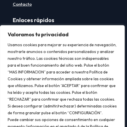
Contacto
Enlaces rápidos
Aviso legal
Valoramos tu privacidad
Política de privacidad
Usamos cookies para mejorar su experiencia de navegación,
Política de cookies
mostrarle anuncios o contenidos personalizados y analizar
nuestro tráfico. Las cookies técnicas son indispensables
Contacto
para el buen funcionamiento del sitio web. Pulse el botón
“MAS INFORMACION” para acceder a nuestra Política de

C/ Isla de Tabarca, 6,
14011 CÓRDOBA
Cookies y obtener información ampliada sobre las cookies

957 32 57 00
que utilizamos. Pulse el botón “ACEPTAR” para confirmar que
ha leído y acepta todas las cookies. Pulse el botón

administracion@climabetica.com
“RECHAZAR” para confirmar que rechaza todas las cookies.
Si desea configurar (admitir/rechazar) determinadas cookies
de forma granular pulse el botón “CONFIGURACIÓN”.
Puede cambiar sus opciones de consentimiento en cualquier
Desarrollado por
Avoco
momento (información en el apartado 6 de la Política de