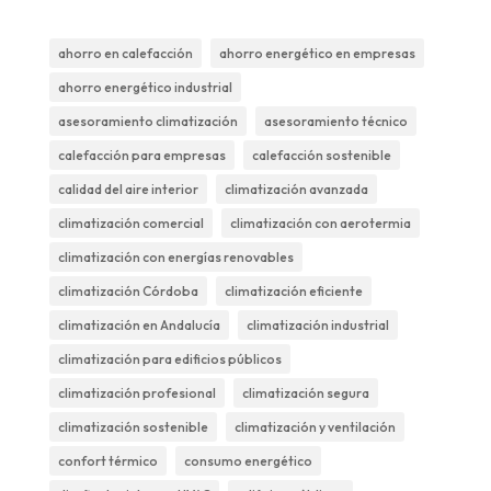
ahorro en calefacción
ahorro energético en empresas
ahorro energético industrial
asesoramiento climatización
asesoramiento técnico
calefacción para empresas
calefacción sostenible
calidad del aire interior
climatización avanzada
climatización comercial
climatización con aerotermia
climatización con energías renovables
climatización Córdoba
climatización eficiente
climatización en Andalucía
climatización industrial
climatización para edificios públicos
climatización profesional
climatización segura
climatización sostenible
climatización y ventilación
confort térmico
consumo energético