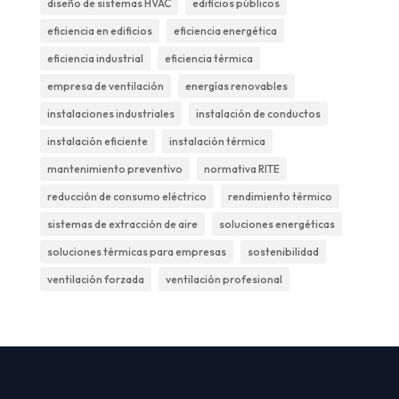
diseño de sistemas HVAC
edificios públicos
eficiencia en edificios
eficiencia energética
eficiencia industrial
eficiencia térmica
empresa de ventilación
energías renovables
instalaciones industriales
instalación de conductos
instalación eficiente
instalación térmica
mantenimiento preventivo
normativa RITE
reducción de consumo eléctrico
rendimiento térmico
sistemas de extracción de aire
soluciones energéticas
soluciones térmicas para empresas
sostenibilidad
ventilación forzada
ventilación profesional