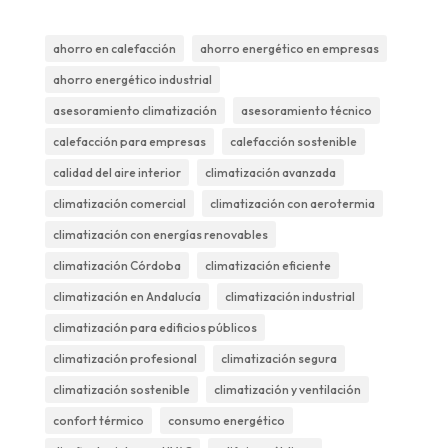
ahorro en calefacción
ahorro energético en empresas
ahorro energético industrial
asesoramiento climatización
asesoramiento técnico
calefacción para empresas
calefacción sostenible
calidad del aire interior
climatización avanzada
climatización comercial
climatización con aerotermia
climatización con energías renovables
climatización Córdoba
climatización eficiente
climatización en Andalucía
climatización industrial
climatización para edificios públicos
climatización profesional
climatización segura
climatización sostenible
climatización y ventilación
confort térmico
consumo energético