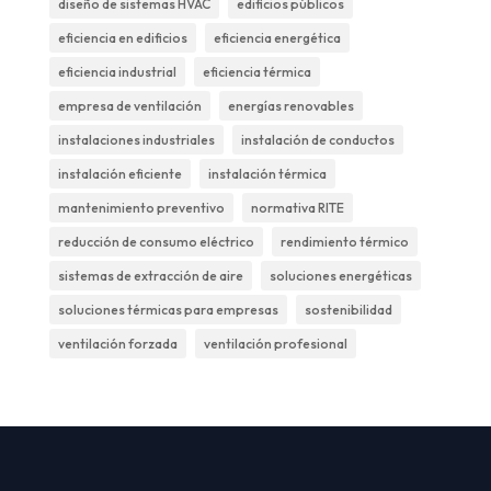
diseño de sistemas HVAC
edificios públicos
eficiencia en edificios
eficiencia energética
eficiencia industrial
eficiencia térmica
empresa de ventilación
energías renovables
instalaciones industriales
instalación de conductos
instalación eficiente
instalación térmica
mantenimiento preventivo
normativa RITE
reducción de consumo eléctrico
rendimiento térmico
sistemas de extracción de aire
soluciones energéticas
soluciones térmicas para empresas
sostenibilidad
ventilación forzada
ventilación profesional